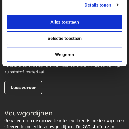
Details tonen
kwaliteiten.
Lees verder
Alles toestaan
Selectie toestaan
Lamelgordijnen
De collectie omvat een breed scala aan kleuren. Voor een
Weigeren
modern interieur in aluminium, voor een trendy chic
interieur van textiel, en voor een kantoor of badkamer van
kunststof materiaal.
Lees verder
Vouwgordijnen
Gebaseerd op de nieuwste interieur trends bieden wij u een
sfeervolle collectie vouwgordijnen. De 260 stoffen zijn