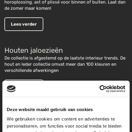
horoplossing. ast of plissé voor binnen of buiten. Laat dan
de zomer maar komen!
Lees verder
Houten jaloezieën
De collectie is afgestemd op de laatste interieur trends. De
hout en leder collectie omvat meer dan 100 kleuren en
verschillende afwerkingen
Lees verder
Deze website maakt gebruik van cookies
aluminium jaloezieën
We gebruiken cookies om content en advertenties te
Onze collectie aluminium jaloezieën, omvat in een breed
personaliseren, om functies voor social media te bieden
scala aan kleuren en diverse lamel breedtes.