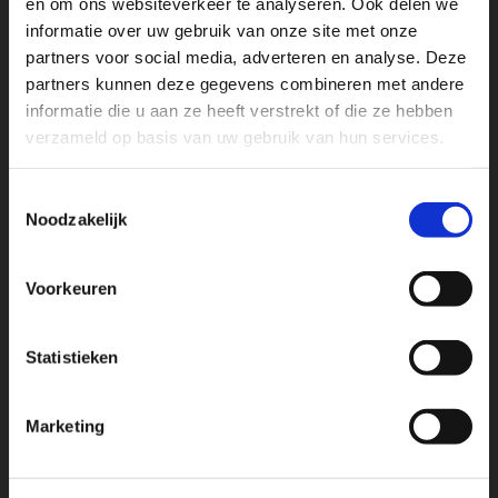
en om ons websiteverkeer te analyseren. Ook delen we
informatie over uw gebruik van onze site met onze
Lees verder
partners voor social media, adverteren en analyse. Deze
partners kunnen deze gegevens combineren met andere
informatie die u aan ze heeft verstrekt of die ze hebben
rolgordijnen
verzameld op basis van uw gebruik van hun services.
De collectie is afgestemd op de hedendaagse trends op
woongebied. Het ruime kleur pallet, die u kunt afstemmen
Toestemmingsselectie
op uw interieur zijn leverbaar in verschillende transparante
Noodzakelijk
en verduisterende kwaliteiten.
Voorkeuren
Lees verder
Statistieken
paneelgordijnen
Voor wie trendsettend wil zijn in haar interieur is de
Marketing
Livin'Home paneelgordijnen collectie een aanrader.
Livin'Home biedt een ruime keuze in 450 polyester
rolgordijn-doekkwaliteiten, en ruim 150 gordijn stof