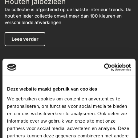
Houten jaloezieën
De collectie is afgestemd op de laatste interieur trends. De
hout en leder collectie omvat meer dan 100 kleuren en
verschillende afwerkingen
Lees verder
aluminium jaloezieën
Onze collectie aluminium jaloezieën, omvat in een breed
scala aan kleuren en diverse lamel breedtes.
Deze website maakt gebruik van cookies
Lees verder
We gebruiken cookies om content en advertenties te
personaliseren, om functies voor social media te bieden
en om ons websiteverkeer te analyseren. Ook delen we
informatie over uw gebruik van onze site met onze
rolgordijnen
partners voor social media, adverteren en analyse. Deze
De collectie is afgestemd op de hedendaagse trends op
partners kunnen deze gegevens combineren met andere