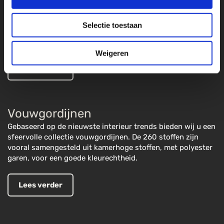
De collectie omvat een breed scala aan kleuren. Voor een
modern interieur in aluminium, voor een trendy chic
Selectie toestaan
interieur van textiel, en voor een kantoor of badkamer van
kunststof materiaal.
Weigeren
Lees verder
Vouwgordijnen
Gebaseerd op de nieuwste interieur trends bieden wij u een
sfeervolle collectie vouwgordijnen. De 260 stoffen zijn
vooral samengesteld uit kamerhoge stoffen, met polyester
garen, voor een goede kleurechtheid.
Lees verder