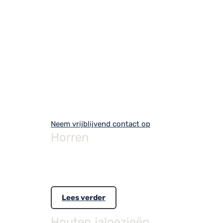
Uitvoering
De facetlight gordijnen zijn te verkrijgen in dri
Bediening
Standaard wordt het lamel gordijn geleverd met k
Systeem kleuren
Afhankelijk van het model zijn de systemen leverb
Toepassing
De facetlight gordijnen kunnen alleen op rechte
Neem vrijblijvend contact op
Horren
Ook insecten trekken er in de zomer op uit. Voor
de zomer maar komen!
Lees verder
Houten jaloezieën