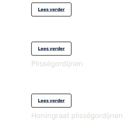
Lees verder
Ook wel facetlightgordijnen genaamd. De collect
transparante en semi transparante banen.
Lees verder
Plisségordijnen
De collectie omvat een breed scala aan doekkwalit
een hogere reflecterende waarde.
Lees verder
Honingraat plisségordijnen
De plissécollectie omvat een breed scala aan doe
45mm dubbel en enkel cel. De 45mm dubbel cel he