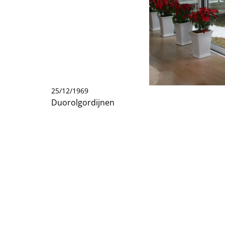
25/12/1969
Duorolgordijnen
Ook wel facetlightgordijnen genaamd. De collect
transparante en semi transparante banen.
Ook wel facetlightgordijnen genaamd. De collect
transparante en semi transparante banen. Hierdoo
Collectie
De collectie is afgestemd op de hedendaagse tre
Hierdoor krijgt u een speelse lichtinval, dat u k