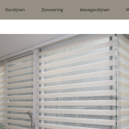
Gordijnen
Zonwering
Wavegordijnen
M