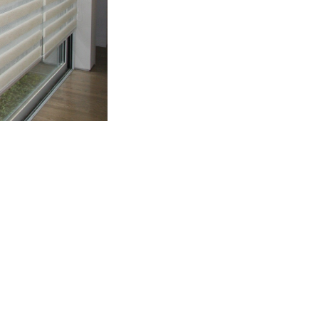
offen kenmerken zich door horizontale
offen kenmerken zich door horizontale
gen inrichting.
 transparante en semi transparante banen.