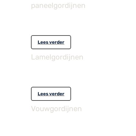
paneelgordijnen
Voor wie trendsettend wil zijn in haar interieur 
rolgordijn-doekkwaliteiten, en ruim 150 gordijn st
Lees verder
Lamelgordijnen
De collectie omvat een breed scala aan kleuren. V
badkamer van kunststof materiaal.
Lees verder
Vouwgordijnen
Gebaseerd op de nieuwste interieur trends bieden
met polyester garen, voor een goede kleurechthe