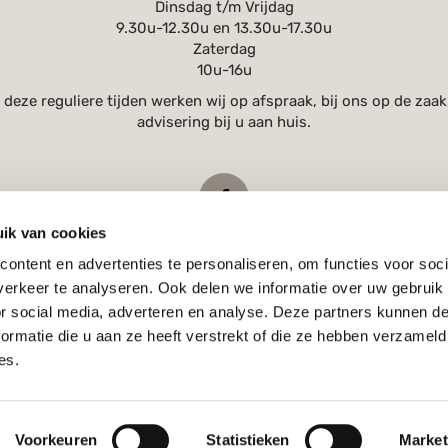
Dinsdag t/m Vrijdag
9.30u-12.30u en 13.30u-17.30u
Zaterdag
10u-16u
 deze reguliere tijden werken wij op afspraak, bij ons op de zaak
advisering bij u aan huis.
ik van cookies
ontent en advertenties te personaliseren, om functies voor soci
0485-455559

erkeer te analyseren. Ook delen we informatie over uw gebruik
info@bienconnue.nl

or social media, adverteren en analyse. Deze partners kunnen 
Hoogstraat 2, 5451 BJ Mill (Noord-Brabant)

ormatie die u aan ze heeft verstrekt of die ze hebben verzameld
es.
Copyright © 2023 Bien Connue
Voorkeuren
Statistieken
Market