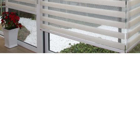
ie is afgestemd op de hedendaagse trends op woongebied. De st
ie is afgestemd op de hedendaagse trends op woongebied. De st
r krijgt u een speelse lichtinval, dat u kunt afstemmen op uw ei
nds op woongebied. De stoffen kenmerken zich door horizontale
unt afstemmen op uw eigen inrichting.