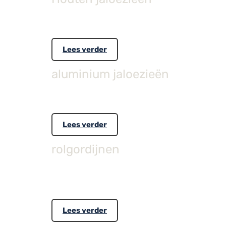
De collectie is afgestemd op de laatste interieur
Lees verder
aluminium jaloezieën
Onze collectie aluminium jaloezieën, omvat in een
Lees verder
rolgordijnen
De collectie is afgestemd op de hedendaagse tren
transparante en verduisterende kwaliteiten.
Lees verder